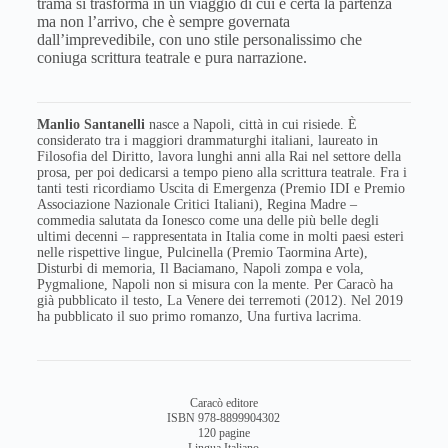
trama si trasforma in un viaggio di cui è certa la partenza
ma non l’arrivo, che è sempre governata
dall’imprevedibile, con uno stile personalissimo che
coniuga scrittura teatrale e pura narrazione.
Manlio Santanelli
nasce a Napoli, città in cui risiede. È
considerato tra i maggiori drammaturghi italiani, laureato in
Filosofia del Diritto, lavora lunghi anni alla Rai nel settore della
prosa, per poi dedicarsi a tempo pieno alla scrittura teatrale. Fra i
tanti testi ricordiamo Uscita di Emergenza (Premio IDI e Premio
Associazione Nazionale Critici Italiani), Regina Madre –
commedia salutata da Ionesco come una delle più belle degli
ultimi decenni – rappresentata in Italia come in molti paesi esteri
nelle rispettive lingue, Pulcinella (Premio Taormina Arte),
Disturbi di memoria, Il Baciamano, Napoli zompa e vola,
Pygmalione, Napoli non si misura con la mente. Per Caracò ha
già pubblicato il testo, La Venere dei terremoti (2012). Nel 2019
ha pubblicato il suo primo romanzo, Una furtiva lacrima.
Caracò editore
ISBN 978-8899904302
120 pagine
Lingua Italiano